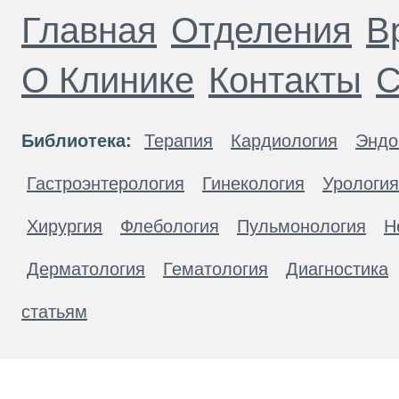
Главная
Отделения
В
О Клинике
Контакты
С
Библиотека:
Терапия
Кардиология
Эндо
Гастроэнтерология
Гинекология
Урология
Хирургия
Флебология
Пульмонология
Н
Дерматология
Гематология
Диагностика
статьям