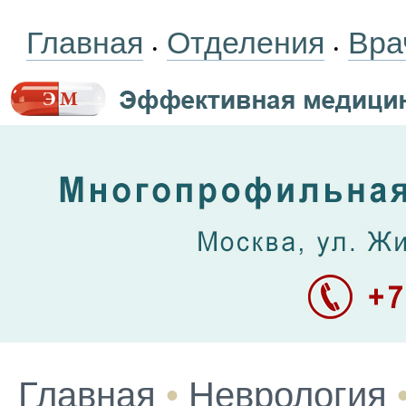
Главная
Отделения
Вра
•
•
Главная
•
Неврология