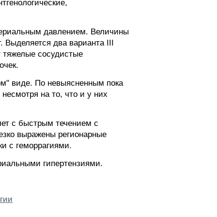
нтгенологические,
ртериальным давлением. Величины
. Выделяется два варианта III
т тяжелые сосудистые
очек.
том" виде. По невыясненным пока
есмотря на то, что и у них
лет с быстрым течением с
езко выражены регионарные
ки с геморрагиями.
риальными гипертензиями.
гии