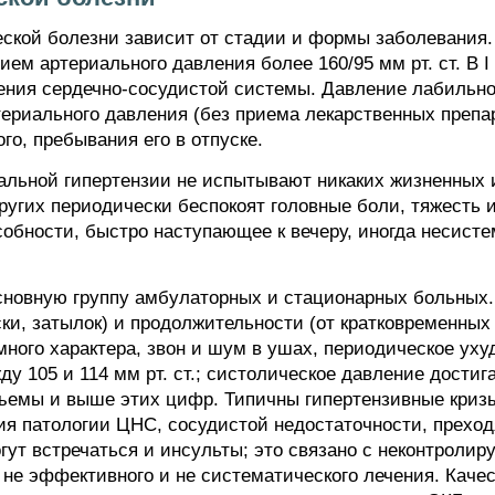
еской болезни зависит от стадии и формы заболевания.
ем артериального давления более 160/95 мм рт. ст. В 
ения сердечно-сосудистой системы. Давление лабильно
териального давления (без приема лекарственных препа
го, пребывания его в отпуске.
иальной гипертензии не испытывают никаких жизненных 
Других периодически беспокоят головные боли, тяжесть 
обности, быстро наступающее к вечеру, иногда несист
основную группу амбулаторных и стационарных больных.
ки, затылок) и продолжительности (от кратковременных 
много характера, звон и шум в ушах, периодическое ух
у 105 и 114 мм рт. ст.; систолическое давление достига
ъемы и выше этих цифр. Типичны гипертензивные кризы.
я патологии ЦНС, сосудистой недостаточности, прехо
гут встречаться и инсульты; это связано с неконтроли
 не эффективного и не систематического лечения. Каче