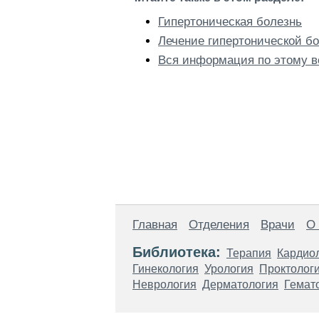
Гипертоническая болезнь
Лечение гипертонической б
Вся информация по этому в
Главная
Отделения
Врачи
О
Библиотека:
Терапия
Кардио
Гинекология
Урология
Проктолог
Неврология
Дерматология
Гемат