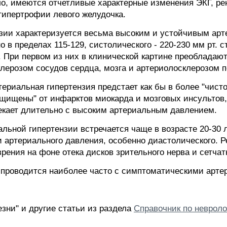
ло, имеются отчетливые характерные изменения ЭКГ, ре
гипертрофии левого желудочка.
ензии характеризуется весьма высоким и устойчивым а
в пределах 115-129, систолического - 220-230 мм рт. ст
. При первом из них в клинической картине преобладаю
лерозом сосудов сердца, мозга и артериолосклерозом п
ртериальная гипертензия предстает как бы в более "чис
щищены" от инфарктов миокарда и мозговых инсультов, н
екает длительно с высоким артериальным давлением.
льной гипертензии встречается чаще в возрасте 20-30 
артериального давления, особенно диастолического. Р
ения на фоне отека дисков зрительного нерва и сетчат
проводится наиболее часто с симптоматическими арте
зни" и другие статьи из раздела
Справочник по невроло