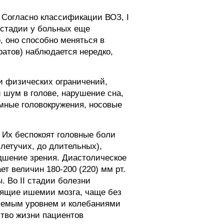
 Согласно классификации ВОЗ, I
I стадии у больных еще
, оно способно меняться в
ратов) наблюдается нередко,
и физических ограничений,
и шум в голове, нарушение сна,
емные головокружения, носовые
 Их беспокоят головные боли
летучих, до длительных),
удшение зрения. Диастолическое
ет величин 180-200 (220) мм рт.
 Во II стадии болезни
дящие ишемии мозга, чаще без
руемым уровнем и колебаниями
ство жизни пациентов