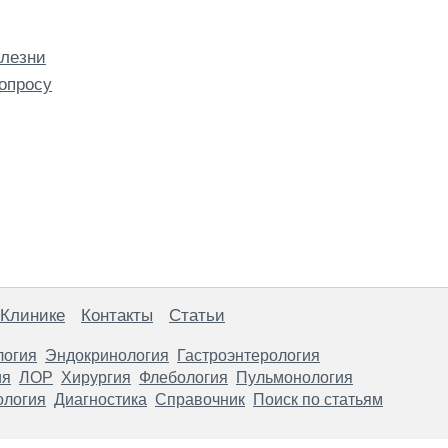
олезни
опросу
 Клинике
Контакты
Статьи
логия
Эндокринология
Гастроэнтерология
ия
ЛОР
Хирургия
Флебология
Пульмонология
ология
Диагностика
Справочник
Поиск по статьям