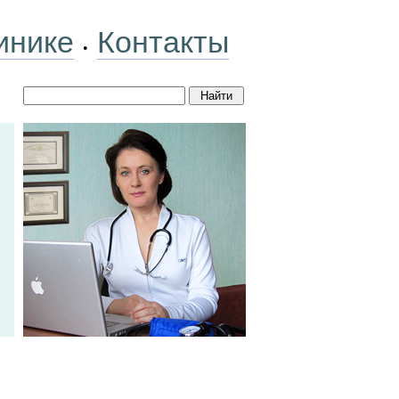
инике
Контакты
•