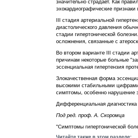
значительно страдает. Как прави
эхокардиографические признаки 
III стадия артериальной гиперт
диастолического давления обычно 
стадии гипертонической болезни
осложнения, связанные с атероск
Во втором варианте III стадии а
причинам некоторые больные "за
эссенциальная гипертензия прот
Злокачественная форма эссенциа
высокими стабильными цифрами 
симптомы, особенно нарушение зр
Дифференциальная диагностика 
Пoд peд. проф. А. Скоромца
"Симптомы гипертонической боле
Читайте также в этом разделе: