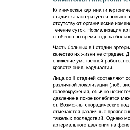
Клиническая картина гипертонич
стадия характеризуется повышени
отсутствуют органические измен
течение суток. Нормализация ар
особенно во время отдыха больно
Часть больных в I стадии артер
качество их жизни не страдает. 
снижение умственной работоспос
кровотечения, кардиалгии.
Лица со II стадией составляют 
различной локализации (лоб, вис
головокружения, обычно несисте
давление в покое колеблется межд
ст. Возможны спорадические под
отмечаются различные проявлени
тяжелых последствий. Однако мо
артериального давления на фоне