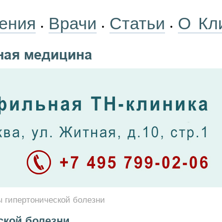
ения
Врачи
Статьи
О Кл
•
•
•
 гипертонической болезни
ской болезни