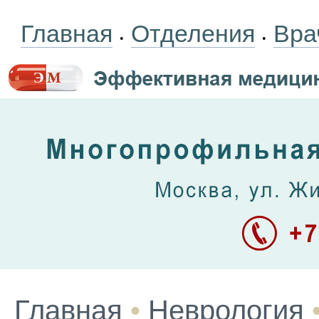
Главная
Отделения
Вра
•
•
Главная
•
Неврология