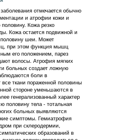
о заболевания отмечается обычно
гментации и атрофии кожи и
 половину. Кожа резко
уды. Кожа остается подвижной и
 половину шеи. Может
шц, при этом функция мышц
ным его положением, парез
дают волосы. Атрофия мягких
сти больных создает ложную
наблюдаются боли в
 все ткани пораженной половины
женной стороне уменьшаются в
олее генерализованный характер
всю половину тела - тотальная
многих больных выявляются
ские симптомы. Гемиатрофия
ндром при склеродермии,
симпатических образований в