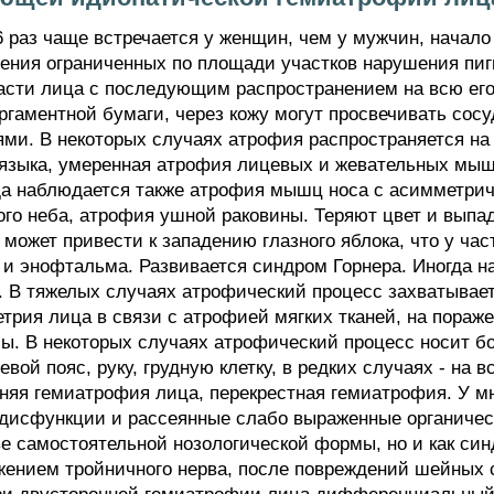
6 раз чаще встречается у женщин, чем у мужчин, начал
явления ограниченных по площади участков нарушения пи
части лица с последующим распространением на всю его
ргаментной бумаги, через кожу могут просвечивать сос
ми. В некоторых случаях атрофия распространяется на
языка, умеренная атрофия лицевых и жевательных мы
да наблюдается также атрофия мышц носа с асимметрич
го неба, атрофия ушной раковины. Теряют цвет и выпа
может привести к западению глазного яблока, что у ча
а и энофтальма. Развивается синдром Горнера. Иногда 
 В тяжелых случаях атрофический процесс захватывает
етрия лица в связи с атрофией мягких тканей, на пора
ы. В некоторых случаях атрофический процесс носит б
вой пояс, руку, грудную клетку, в редких случаях - на 
няя гемиатрофия лица, перекрестная гемиатрофия. У 
й дисфункции и рассеянные слабо выраженные органиче
ве самостоятельной нозологической формы, но и как си
жением тройничного нерва, после повреждений шейных 