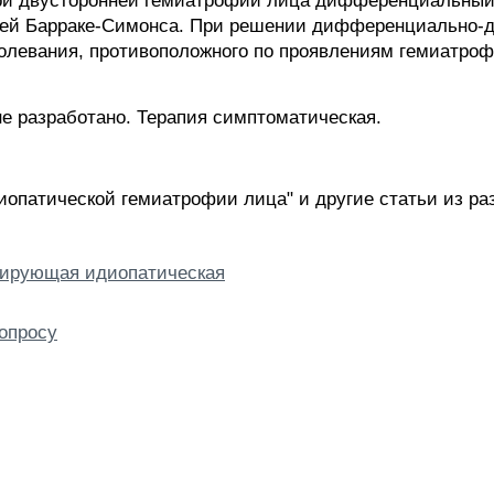
При двусторонней гемиатрофии лица дифференциальный 
й Барраке-Симонса. При решении дифференциально-ди
олевания, противоположного по проявлениям гемиатро
е разработано. Терапия симптоматическая.
опатической гемиатрофии лица" и другие статьи из р
сирующая идиопатическая
опросу