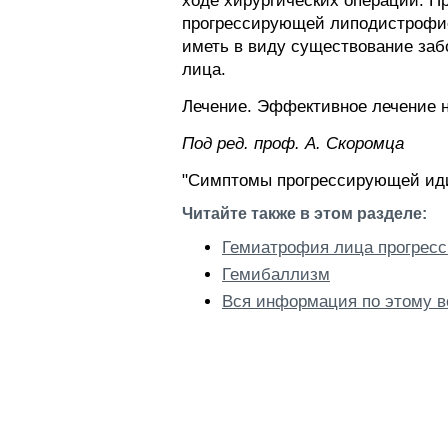
ходе хирургических операций. 
прогрессирующей липодистрофие
иметь в виду существование заб
лица.
Лечение. Эффективное лечение н
Пoд peд. проф. А. Скоромца
"Симптомы прогрессирующей иди
Читайте также в этом разделе:
Гемиатрофия лица прогрес
Гемибаллизм
Вся информация по этому в