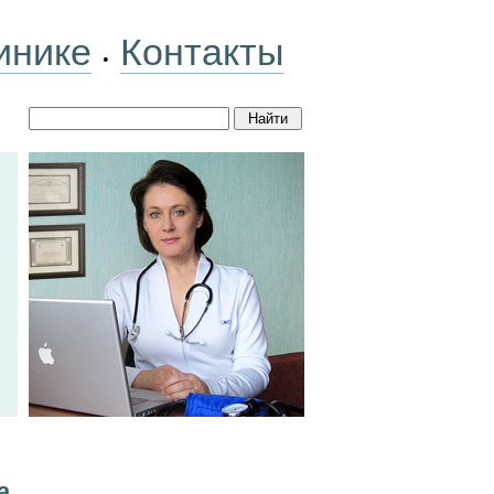
инике
Контакты
•
а