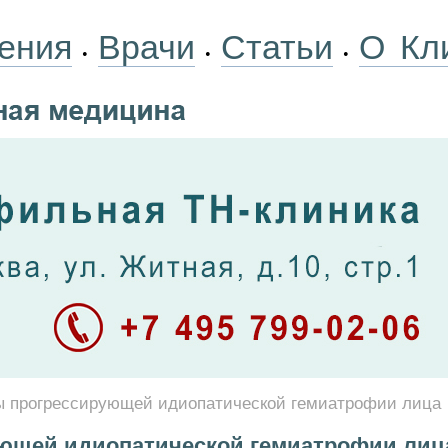
ения
Врачи
Статьи
О Кл
•
•
•
 прогрессирующей идиопатической гемиатрофии лица
ющей идиопатической гемиатрофии лиц