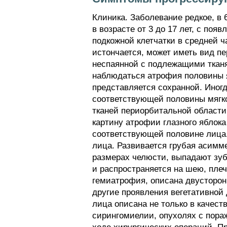
Клиника. Заболевание редкое, в 
в возрасте от 3 до 17 лет, с по
подкожной клетчатки в средней 
истончается, может иметь вид пе
неспаянной с подлежащими тканя
наблюдаться атрофия половины 
представляется сохранной. Иног
соответствующей половины мягко
тканей периорбитальной области 
картину атрофии глазного яблок
соответствующей половине лица.
лица. Развивается грубая асимм
размерах челюсти, выпадают зуб
и распространяется на шею, плече
гемиатрофия, описана двусторон
другие проявления вегетативно
лица описана не только в качест
сирингомиелии, опухолях с пора