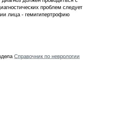
диагноз должен проводиться с
агностических проблем следует
фии лица - гемигипертрофию
аздела
Справочник по неврологии