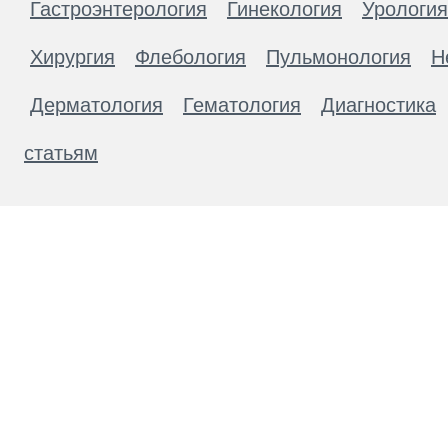
Гастроэнтерология
Гинекология
Урология
Хирургия
Флебология
Пульмонология
Н
Дерматология
Гематология
Диагностика
статьям
Материалы, размещенные на данной странице
публичной офертой. Посетители сайта не дол
рекомендаций. ООО «ТН-Клиника» не несёт о
возникшие в результате использования инфо
ЕСТЬ ПРОТИВОПОКАЗАН