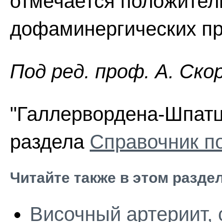
отмечается положител
дофаминергических пр
Пoд peд. проф. А. Ско
"Галлервордена-Шпатца
раздела
Справочник п
Читайте также в этом разде
Височный артериит,