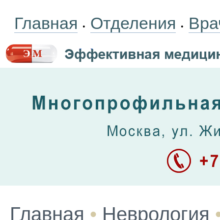
Главная
Отделения
Вра
•
•
Главная
•
Неврология