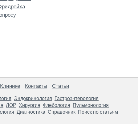
Фридрейха
опросу
 Клинике
Контакты
Статьи
логия
Эндокринология
Гастроэнтерология
ия
ЛОР
Хирургия
Флебология
Пульмонология
ология
Диагностика
Справочник
Поиск по статьям