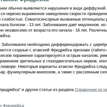
нии обычно выявляются нарушения в виде диффузной де
ся нерезко выраженное замедление скорости проведени
ой слабостью. Соматосенсорные вызванные потенциалы 
чала болезни - 13 лет. Заболевание дает медленное, но
и независимо от возраста его начала - 16 лет. Различн
рейха.
 Заболевание необходимо дифференцировать с церебр
ются сходные с атаксией Фридрейха признаки (табето-
ческое поражение характеризуется острым началом, р
оражением зрительных и глазодвигательных нервов, эп
ликворе. Некоторые варианты атаксии Фридрейха след
Бар, фуникулярным миелозом, а также с рассеянным скл
Фридрейха" и другие статьи из раздела
Справочник по н
и Фридрейха