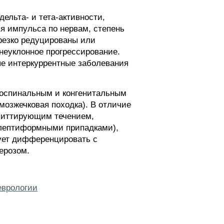
льта- и тета-активности,
я импульса по нервам, степень
резко редуцированы или
 неуклонное прогрессирование.
ые интеркуррентные заболевания
оспинальным и конгенитальным
мозжечковая походка). В отличие
емиттирующим течением,
илептиформными припадками),
ует дифференцировать с
ерозом.
еврологии