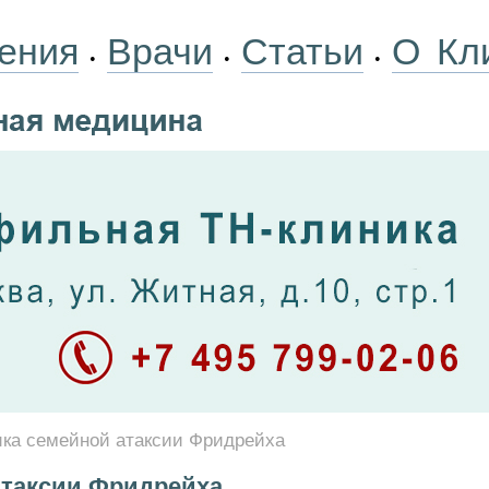
ения
Врачи
Статьи
О Кл
•
•
•
ика семейной атаксии Фридрейха
атаксии Фридрейха