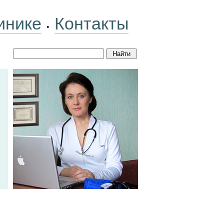
инике
Контакты
•