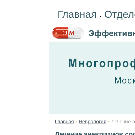
Главная
Отдел
•
Главная
•
Неврология
•
Лечение а
Лечение аневризмов сос