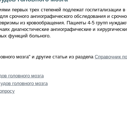
иями первых трех степеней подлежат госпитализации 
для срочного ангиографического обследования и срочног
евризмы из кровообращения. Пациеты 4-5 групп нуждают
учаях диагностические ангиографические и хирургичес
ных функций больного.
овного мозга" и другие статьи из раздела
Справочник по
ов головного мозга
удов головного мозга
опросу