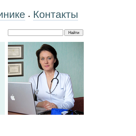
инике
Контакты
•