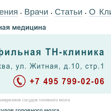
ения
Врачи
Статьи
О Кл
•
•
•
невризмов сосудов головного мозга
удов головного мозга