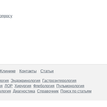
опросу
 Клинике
Контакты
Статьи
логия
Эндокринология
Гастроэнтерология
ия
ЛОР
Хирургия
Флебология
Пульмонология
ология
Диагностика
Справочник
Поиск по статьям