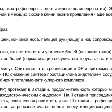
ы, акротрофоневрозы, вегетативные полиневропатии). Э
аний имеющих схожие клинические проявления чаще все
фаз:
шей, кончиков носа, пальцев рук (чаще) и ног, сопров
ков, их пастозность и усиление болей (вазодилятация)
ние болей (нормализация сосудистого тонуса с частич
 минут. Считается, что в реализации и ФР и эритромел
й НС снижение синтеза простациклина эндотелием сосу
бико-гипоталамо-ретикулярного комплекса.
ФР) протекает в 3 стадии, продолжительность которых 
 вазодисто-ническим синдромом. На II стадии присоед
сть, повышенная ранимость кожи. III стадия - трофопа
ние гангренозных очагов, вплоть до мутиляции концевы