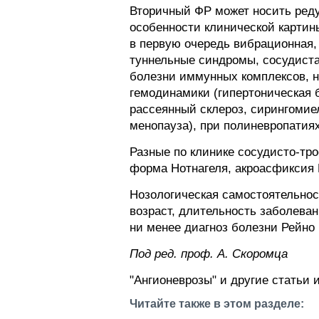
Вторичный ФР может носить редуц
особенности клинической картин
в первую очередь вибрационная,
туннельные синдромы, сосудиста
болезни иммунных комплексов, н
гемодинамики (гипертоническая 
рассеянный склероз, сирингомиел
менопауза), при полиневропатия
Разные по клинике сосудисто-тр
форма Нотнагеля, акроасфиксия К
Нозологическая самостоятельност
возраст, длительность заболеван
ни менее диагноз болезни Рейно
Пoд peд. проф. А. Скоромца
"Ангионеврозы" и другие статьи 
Читайте также в этом разделе: