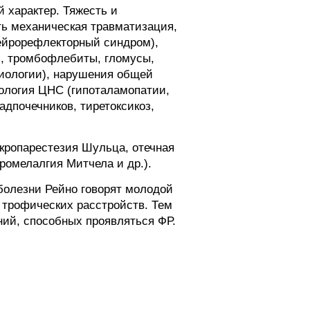
й характер. Тяжесть и
ть механическая травматизация,
нейрорефлекторный синдром),
з, тромбофлебиты, гломусы,
тиологии), нарушения общей
тология ЦНС (гипоталамопатии,
адпочечников, тиретоксикоз,
кропарестезия Шульца, отечная
ромелалгия Митчела и др.).
 болезни Рейно говорят молодой
и трофических расстройств. Тем
ний, способных проявляться ФР.