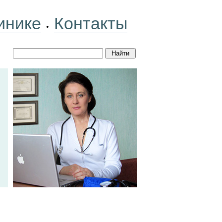
инике
Контакты
•