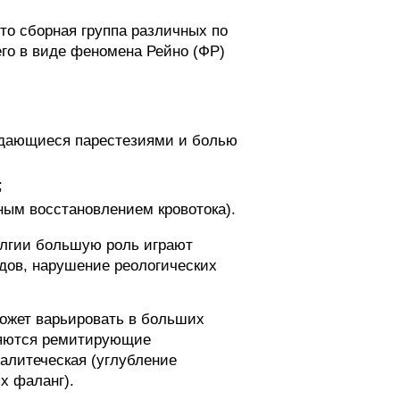
то сборная группа различных по
го в виде феномена Рейно (ФР)
ождающиеся парестезиями и болью
;
ным восстановлением кровотока).
алгии большую роль играют
дов, нарушение реологических
может варьировать в больших
иняются ремитирующие
ралитеческая (углубление
х фаланг).