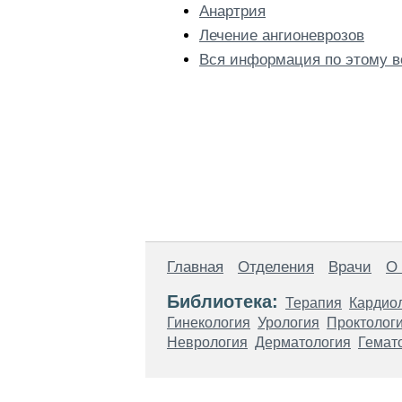
Анартрия
Лечение ангионеврозов
Вся информация по этому в
Главная
Отделения
Врачи
О
Библиотека:
Терапия
Кардио
Гинекология
Урология
Проктолог
Неврология
Дерматология
Гемат