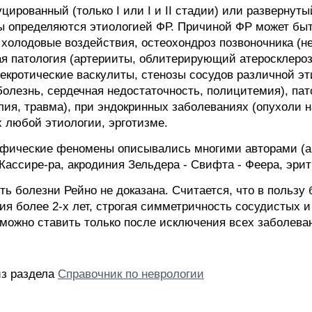
ированный (только I или I и II стадии) или развернуты
ы определяются этиологией ФР. Причиной ФР может бы
 холодовые воздействия, остеохондроз позвоночника (
я патология (артерииты, облитерирующий атеросклеро
екротические васкулиты, стенозы сосудов различной э
болезнь, сердечная недостаточность, полицитемия), па
ия, травма), при эндокринных заболеваниях (опухоли н
х любой этиологии, эрготизме.
офические феномены описывались многими авторами (а
ассире-ра, акродиния Зельдера - Свифта - Феера, эрит
ь болезни Рейно не доказана. Считается, что в пользу
ия более 2-х лет, строгая симметричность сосудистых 
 можно ставить только после исключения всех заболева
из раздела
Справочник по неврологии