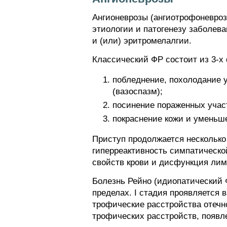
Ангионеврозы (ангиотрофоневроз
этиологии и патогенезу заболев
и (или) эритромелалгии.
Классический ФР состоит из 3-х 
побледнение, похолодание у
(вазоспазм);
посинение пораженных участ
покраснение кожи и уменьше
Приступ продолжается несколько
гиперреактивность симпатическо
свойств крови и дисфункция лим
Болезнь Рейно (идиопатический 
пределах. I стадия проявляется
трофические расстройства отечно
трофических расстройств, появле