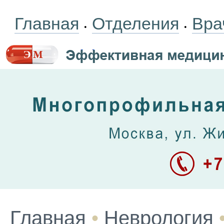
Главная
Отделения
Вра
•
•
Главная
•
Неврология