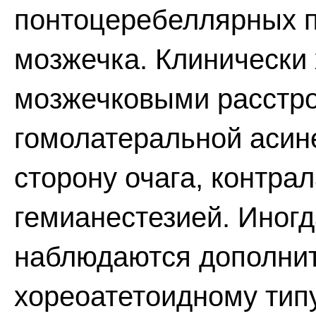
понтоцеребеллярных п
мозжечка. Клинически 
мозжечковыми расстрой
гомолатеральной асин
сторону очага, контра
гемианестезией. Иногд
наблюдаются дополнит
хореоатетоидному тип