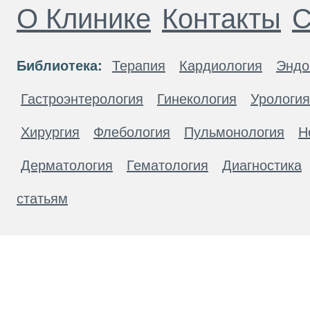
О Клинике
Контакты
С
Библиотека:
Терапия
Кардиология
Эндо
Гастроэнтерология
Гинекология
Урология
Хирургия
Флебология
Пульмонология
Н
Дерматология
Гематология
Диагностика
статьям
Материалы, размещенные на данной странице
публичной офертой. Посетители сайта не дол