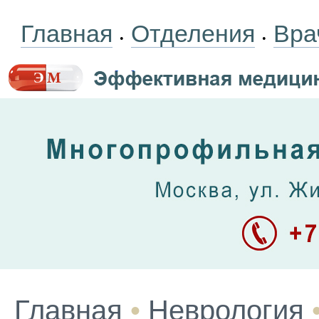
Главная
Отделения
Вра
•
•
Главная
•
Неврология