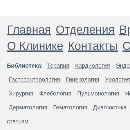
Главная
Отделения
В
О Клинике
Контакты
С
Библиотека:
Терапия
Кардиология
Эндо
Гастроэнтерология
Гинекология
Урология
Хирургия
Флебология
Пульмонология
Н
Дерматология
Гематология
Диагностика
статьям