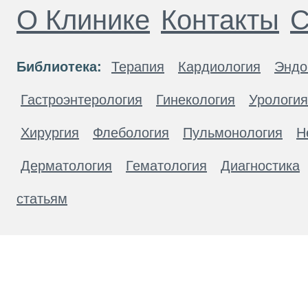
О Клинике
Контакты
С
Библиотека:
Терапия
Кардиология
Эндо
Гастроэнтерология
Гинекология
Урология
Хирургия
Флебология
Пульмонология
Н
Дерматология
Гематология
Диагностика
статьям
Материалы, размещенные на данной странице
публичной офертой. Посетители сайта не дол