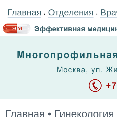
Главная
Отделения
Вра
•
•
Главная
•
Гинекология