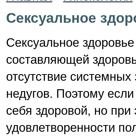
Сексуальное здор
Сексуальное здоровье
составляющей здоровь
отсутствие системных
недугов. Поэтому есл
себя здоровой, но при
удовлетворенности по