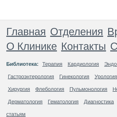
Главная
Отделения
В
О Клинике
Контакты
С
Библиотека:
Терапия
Кардиология
Эндо
Гастроэнтерология
Гинекология
Урология
Хирургия
Флебология
Пульмонология
Н
Дерматология
Гематология
Диагностика
статьям