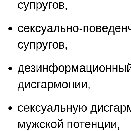
супругов,
сексуально-поведен
супругов,
дезинформационный
дисгармонии,
сексуальную дисгар
мужской потенции,