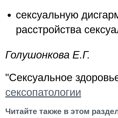
сексуальную дисгар
расстройства сексу
Голушонкова Е.Г.
"Сексуальное здоровье
сексопатологии
Читайте также в этом разде