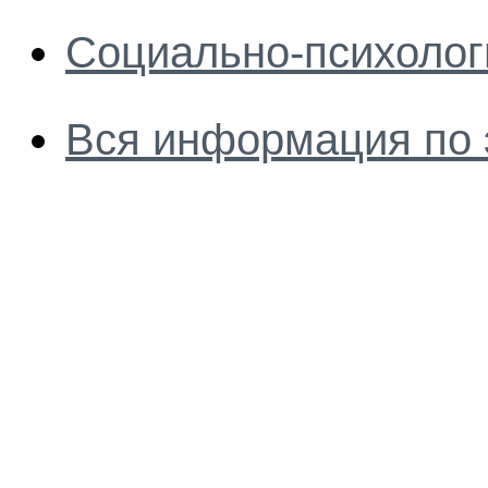
Социально-психолог
Вся информация по 