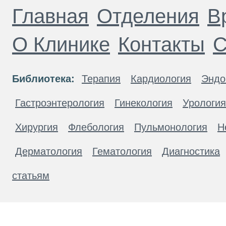
Главная
Отделения
В
О Клинике
Контакты
С
Библиотека:
Терапия
Кардиология
Эндо
Гастроэнтерология
Гинекология
Урология
Хирургия
Флебология
Пульмонология
Н
Дерматология
Гематология
Диагностика
статьям