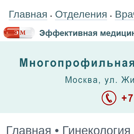
Главная
Отделения
Вра
•
•
Главная
•
Гинекология