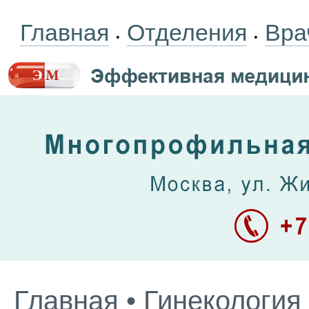
Главная
Отделения
Вра
•
•
Главная
•
Гинекология