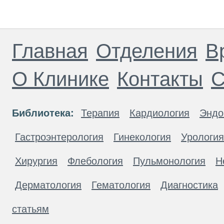
Главная
Отделения
В
О Клинике
Контакты
С
Библиотека:
Терапия
Кардиология
Эндо
Гастроэнтерология
Гинекология
Урология
Хирургия
Флебология
Пульмонология
Н
Дерматология
Гематология
Диагностика
статьям