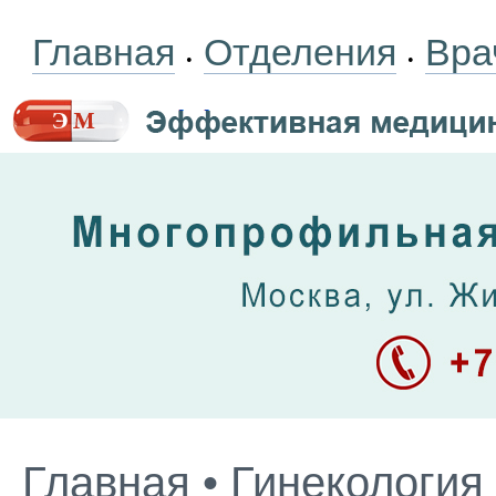
Главная
Отделения
Вра
•
•
Главная
•
Гинекология