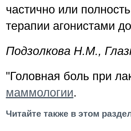
частично или полност
терапии агонистами д
Пoдзoлкoвa H.M., Глaз
"Головная боль при ла
маммологии
.
Читайте также в этом разде