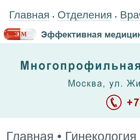
Главная
Отделения
Вра
•
•
Главная
•
Гинекология