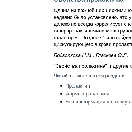
Одним из важнейших биохимичес
недавно было установлено, что 
далеко не всегда коррелирует с
гиперпролактинемией менструальн
галакторея. Позднее было найде
циркулирующего в крови пролакт
Пoдзoлкoвa H.M., Глaзкoвa O.Л.
"Свойства пролактина" и другие
Читайте также в этом разделе:
Пролактин
Формы пролактина
Вся информация по этому в