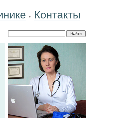
инике
Контакты
•