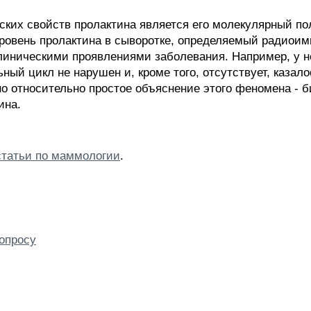
ких свойств пролактина является его молекулярный п
уровень пролактина в сыворотке, определяемый радиои
 клиническими проявлениями заболевания. Например, у 
ый цикл не нарушен и, кроме того, отсутствует, казало
но относительно простое объяснение этого феномена - б
ина.
статьи по маммологии
.
опросу