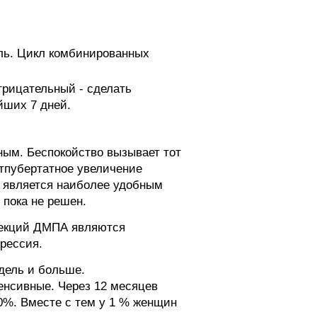
ель. Цикл комбинированных
трицательный - сделать
йших 7 дней.
ным. Беспокойство вызывает тот
стпубертатное увеличение
А является наиболее удобным
 пока не решен.
ъекций ДМПА являются
прессия.
дель и больше.
енсивные. Через 12 месяцев
0%. Вместе с тем у 1 % женщин