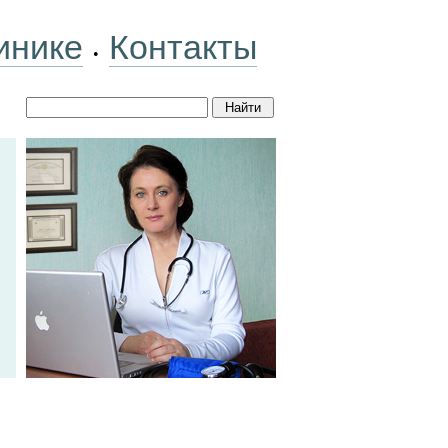
инике
Контакты
•