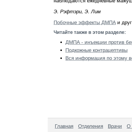
наблюдаются ежедневные мажущ
Э. Pэфтэpи, Э. Лим
Побочные эффекты ДМПА
и друг
Читайте также в этом разделе:
ДМПА - инъекции против б
Подкожные контрацептивы
Вся информация по этому в
Главная
Отделения
Врачи
О