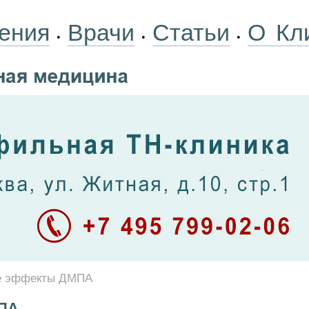
ения
Врачи
Статьи
О Кл
•
•
•
е эффекты ДМПА
ПА