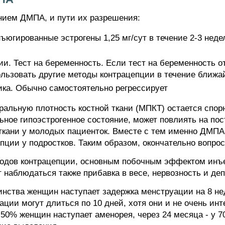
нием ДМПА, и пути их разрешения:
ъюгированные эстрогены 1,25 мг/сут в течение 2-3 нед
и. Тест на беременность. Если тест на беременность о
льзовать другие методы контрацепции в течение ближа
ика. Обычно самостоятельно регрессирует
альную плотность костной ткани (МПКТ) остается спор
ьное гипоэстрогенное состояние, может повлиять на по
ткани у молодых пациенток. Вместе с тем именно ДМП
ции у подростков. Таким образом, окончательно вопрос
методов контрацепции, основным побочным эффектом ин
 наблюдаться также прибавка в весе, нервозность и де
нства женщин наступает задержка менструации на 8 не
ции могут длиться по 10 дней, хотя они и не очень инт
50% женщин наступает аменорея, через 24 месяца - у 7