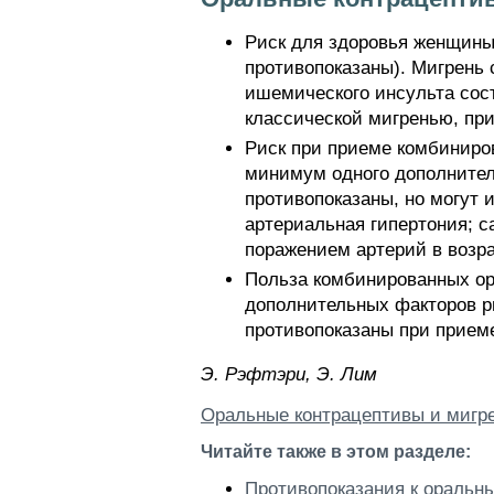
Риск для здоровья женщины
противопоказаны). Мигрень 
ишемического инсульта соста
классической мигренью, пр
Риск при приеме комбиниро
минимум одного дополнител
противопоказаны, но могут 
артериальная гипертония; с
поражением артерий в возр
Польза комбинированных ор
дополнительных факторов р
противопоказаны при прием
Э. Pэфтэpи, Э. Лим
Оральные контрацептивы и мигр
Читайте также в этом разделе:
Противопоказания к оральн