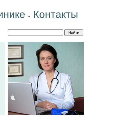
инике
Контакты
•