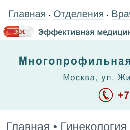
Главная
Отделения
Вра
•
•
Главная
•
Гинекология