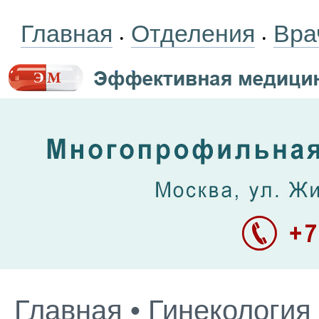
Главная
Отделения
Вра
•
•
Главная
•
Гинекология