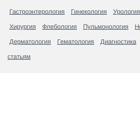
Гастроэнтерология
Гинекология
Урология
Хирургия
Флебология
Пульмонология
Н
Дерматология
Гематология
Диагностика
статьям
Материалы, размещенные на данной странице
публичной офертой. Посетители сайта не дол
рекомендаций. ООО «ТН-Клиника» не несёт о
возникшие в результате использования инфо
ЕСТЬ ПРОТИВОПОКАЗАН