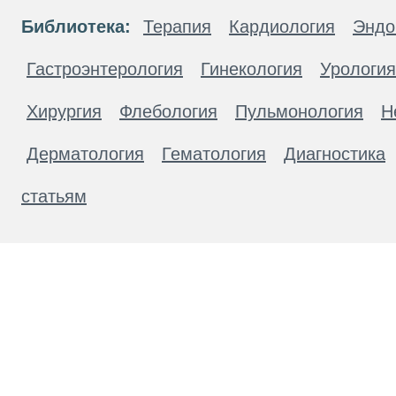
Библиотека:
Терапия
Кардиология
Эндо
Гастроэнтерология
Гинекология
Урология
Хирургия
Флебология
Пульмонология
Н
Дерматология
Гематология
Диагностика
статьям
Материалы, размещенные на данной странице
публичной офертой. Посетители сайта не дол
рекомендаций. ООО «ТН-Клиника» не несёт о
возникшие в результате использования инфо