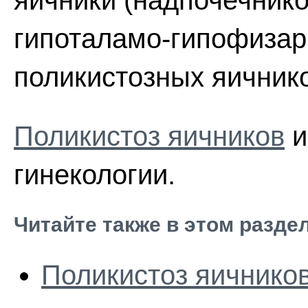
яичники (надпочечнико
гипоталамо-гипофизарн
поликистозных яичник
Поликистоз яичников
и
гинекологии.
Читайте также в этом разде
Поликистоз яичнико