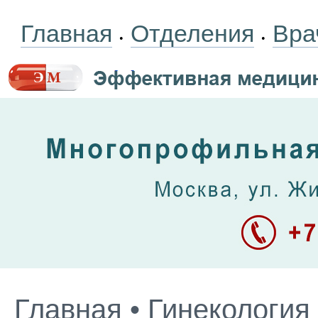
Главная
Отделения
Вра
•
•
Главная
•
Гинекология