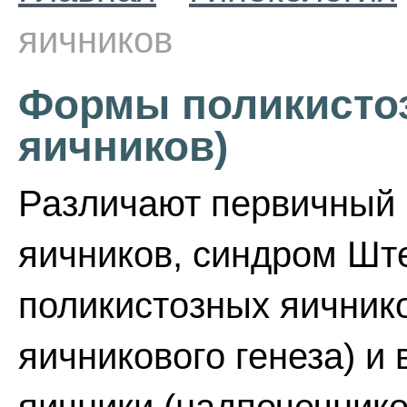
яичников
Формы поликистоз
яичников)
Различают первичный п
яичников, синдром Шт
поликистозных яичнико
яичникового генеза) и