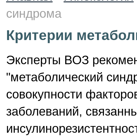
синдрома
Критерии метабол
Эксперты ВОЗ рекомен
"метаболический синд
совокупности факторо
заболеваний, связанны
инсулинорезистентност