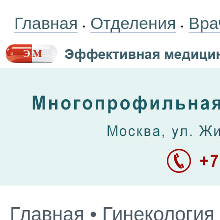
Главная
Отделения
Вра
•
•
Главная
•
Гинекология