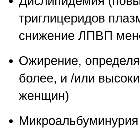
Дислипидемия (пов
триглицеридов плазм
снижение ЛПВП мене
Ожирение, определя
более, и /или высок
женщин)
Микроальбуминурия (