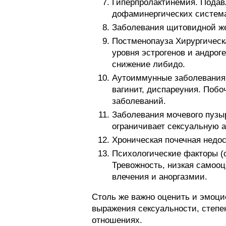
Гиперпролактинемия. Подавл
дофаминергических система
Заболевания щитовидной же
Постменопауза Хирургическ
уровня эстрогенов и андрог
снижение либидо.
Аутоиммунные заболевания.
вагинит, диспареуния. Поб
заболеваний.
Заболевания мочевого пузы
ограничивает сексуальную а
Хроническая почечная недос
Психологические факторы (
Тревожность, низкая самооц
влечения и аноргазмии.
Столь же важно оценить и эмоц
выражения сексуальности, степе
отношениях.