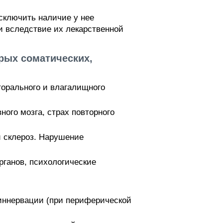
сключить наличие у нее
и вследствие их лекарственной
рых соматических,
торального и влагалищного
ого мозга, страх повторного
 склероз. Нарушение
рганов, психологические
иннервации (при периферической