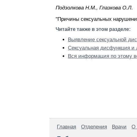
Пoдзoлкoвa H.M., Глaзкoвa O.Л.
"Причины сексуальных нарушени
Читайте также в этом разделе:
Выявление сексуальной ди
Сексуальная дисфункция и 
Вся информация по этому в
Главная
Отделения
Врачи
О