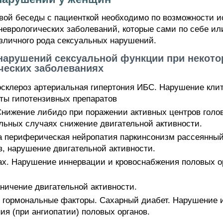
рвой беседы с пациенткой необходимо по возможности и
неврологических заболеваний, которые сами по себе ил
азличного рода сексуальных нарушений.
 нарушений сексуальной функции при некото
ческих заболеваниях
осклероз артериальная гипертония ИБС. Нарушение кли
ты гипотензивных препаратов
Снижение либидо при поражении активных центров головн
ельных случаях снижение двигательной активности.
а периферическая нейропатия паркинсонизм рассеянный
, нарушение двигательной активности.
ах. Нарушение иннервации и кровоснабжения половых о
ничение двигательной активности.
 гормональные факторы. Сахарный диабет. Нарушение 
ия (при ангиопатии) половых органов.