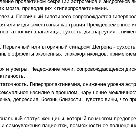
ение пролактином секреции эстрогенов и андрогенов я
х мозга, приводящих к гиперпролактинемии.
лезы. Первичный гипотиреоз сопровождается гиперпро
ая или медикаментозная кастрация Преждевременное и
енов, атрофия влагалища, сухость, диспареуния, сниже
 Первичный или вторичный синдром Шегрена - сухость
очные эффекты экзогенных глюкокортикоидов, применяем
ря и уретры. Недержание мочи, сопровождающееся ди
ктивность.
таточность. Гиперпролактинемия, снижение уровня эстр
сексуальное насилие в прошлом, нарушение межличност
енка, депрессия, боязнь близости, чувство вины, что п
иональный статус женщины, который во многом предопр
ни самоуважения пациентки, возможности ее полноценно