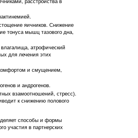
ичниками, расстройства в
лактинемией.
стощение яичников. Снижение
ние тонуса мышц тазового дна,
 влагалища, атрофический
ых для лечения этих
скомфортом и смущением,
огенов и андрогенов.
ных взамоотношений, стресс).
риводит к снижению полового
еделяет способы и формы
го участия в партнерских