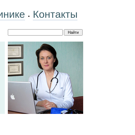
инике
Контакты
•