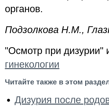
органов.
Пoдзoлкoвa H.M., Глaз
"Осмотр при дизурии" 
гинекологии
Читайте также в этом разде
Дизурия после родо