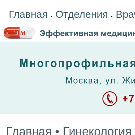
Главная
Отделения
Вра
•
•
Главная
•
Гинекология