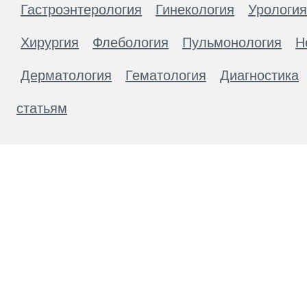
Гастроэнтерология
Гинекология
Урология
Хирургия
Флебология
Пульмонология
Н
Дерматология
Гематология
Диагностика
статьям
Материалы, размещенные на данной странице
публичной офертой. Посетители сайта не дол
рекомендаций. ООО «ТН-Клиника» не несёт о
возникшие в результате использования инфо
ЕСТЬ ПРОТИВОПОКАЗАН