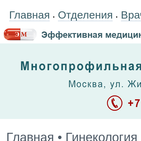
Главная
Отделения
Вра
•
•
Главная
•
Гинекология