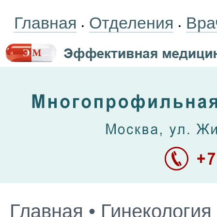
Главная
Отделения
Вра
•
•
Главная
•
Гинекология