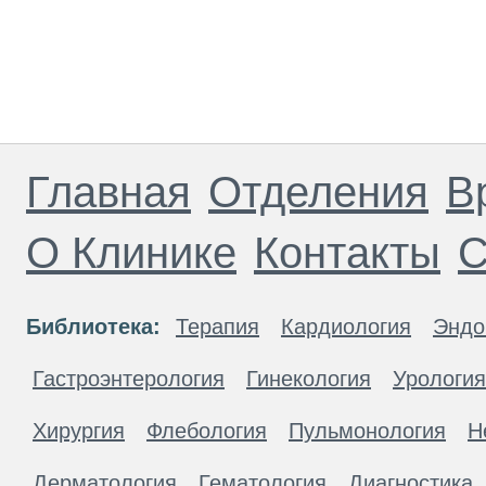
Главная
Отделения
В
О Клинике
Контакты
С
Библиотека:
Терапия
Кардиология
Эндо
Гастроэнтерология
Гинекология
Урология
Хирургия
Флебология
Пульмонология
Н
Дерматология
Гематология
Диагностика