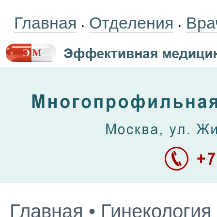
Главная
Отделения
Вра
•
•
Главная
•
Гинекология