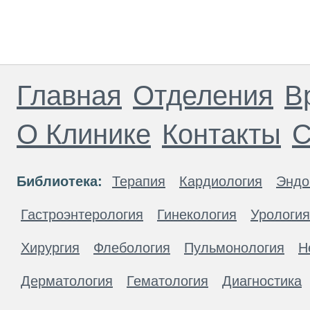
Главная
Отделения
В
О Клинике
Контакты
С
Библиотека:
Терапия
Кардиология
Эндо
Гастроэнтерология
Гинекология
Урология
Хирургия
Флебология
Пульмонология
Н
Дерматология
Гематология
Диагностика