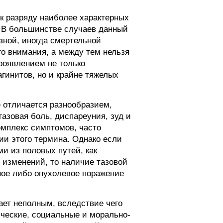
 к разряду наиболее характерных
. В большинстве случаев данный
зной, иногда смертельной
о внимания, а между тем нельзя
роявлением не только
гинитов, но и крайне тяжелых
е отличается разнообразием,
тазовая боль, диспареуния, зуд и
омплекс симптомов, часто
ии этого термина. Однако если
и из половых путей, как
 изменений, то наличие тазовой
ное либо опухолевое поражение
ает неполным, вследствие чего
ические, социальные и морально-