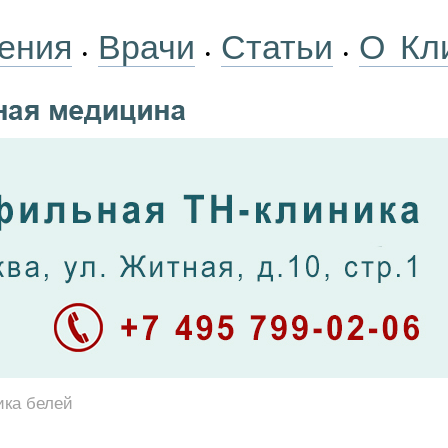
ения
Врачи
Статьи
О Кл
•
•
•
ика белей