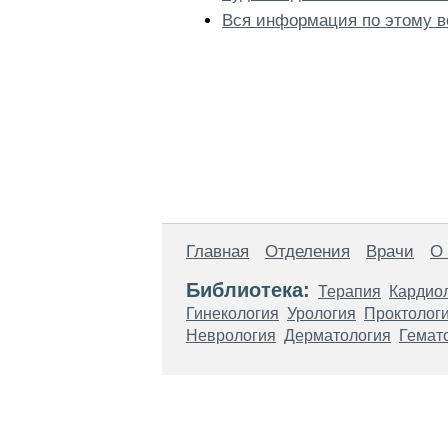
Вся информация по этому в
Главная
Отделения
Врачи
О
Библиотека:
Терапия
Кардио
Гинекология
Урология
Проктолог
Неврология
Дерматология
Гемат
Материалы, размещенные на данной стр
использовать их в качестве медицински