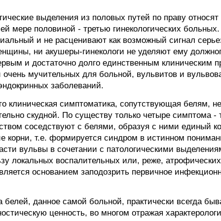
гические выделения из половых путей по праву относят
й мере половиной - третью гинекологических больных
иальный и не расценивают как возможный сигнал серье
енщины, ни акушеры-гинекологи не уделяют ему должног
первым и достаточно долго единственным клиническим п
 очень мучительных для больной, вульвитов и вульвова
 эндокринных заболеваний.
что клиническая симптоматика, сопутствующая белям, н
тельно скудной. По существу только четыре симптома - 
ством соседствуют с белями, образуя с ними единый к
 корни, т.е. формируется синдром в истинном пониман
асти вульвы в сочетании с патологическими выделениям
ьзу локальных воспалительных или, реже, атрофических
вляется основанием заподозрить первичное инфекцион
 белей, данное самой больной, практически всегда быв
остическую ценность, во многом отражая характеролог