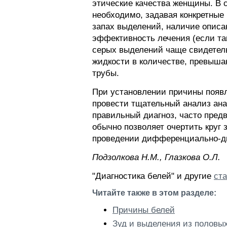
этические качества женщины. В 
необходимо, задавая конкретные 
запах выделений, наличие описа
эффективность лечения (если та
серых выделений чаще свидетель
жидкости в количестве, превыша
трубы.
При установлении причины появл
провести тщательный анализ ана
правильный диагноз, часто пред
обычно позволяет очертить круг 
проведении дифференциально-ди
Пoдзoлкoвa H.M., Глaзкoвa O.Л.
"Диагностика белей" и другие
ста
Читайте также в этом разделе:
Причины белей
Зуд и выделения из половы