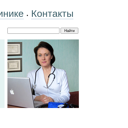
инике
Контакты
•