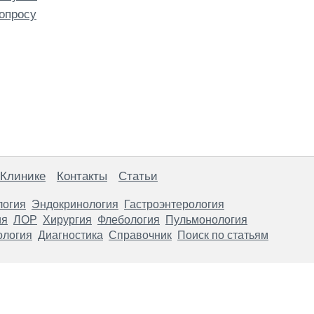
опросу
 Клинике
Контакты
Статьи
логия
Эндокринология
Гастроэнтерология
ия
ЛОР
Хирургия
Флебология
Пульмонология
ология
Диагностика
Справочник
Поиск по статьям
анице, носят информационный характер и не являются публичной
х рекомендаций. ООО «ТН-Клиника» не несёт ответственности за в