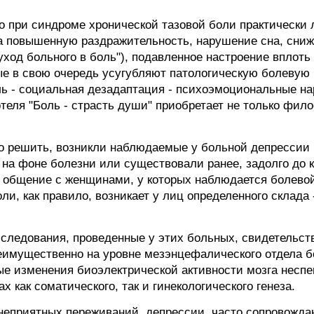
о при синдроме хронической тазовой боли практически 
а повышенную раздражительность, нарушение сна, сниж
ход больного в боль"), подавленное настроение вплоть
ые в свою очередь усугубляют патологическую болевую
ль - социальная дезадаптация - психоэмоциональные на
ля "Боль - страсть души" приобретает не только фило
о решить, возникли наблюдаемые у больной депрессии 
а фоне болезни или существовали ранее, задолго до 
 общение с женщинами, у которых наблюдается болевой
ли, как правило, возникает у лиц определенного склада
следования, проведенные у этих больных, свидетельст
еимущественно на уровне мезэнцефалического отдела б
ые изменения биоэлектрической активности мозга несп
 как соматического, так и гинекологического генеза.
неприятных переживаний, депрессии, часто сопровожда