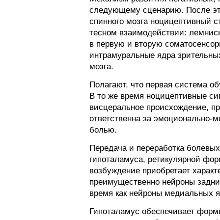
следующему сценарию. После эта
спинного мозга ноцицептивный 
тесном взаимодействии: лемниск
в первую и вторую соматосенсор
интрамуральные ядра зрительных
мозга.
Полагают, что первая система о
В то же время ноцицептивные си
висцеральное происхождение, пр
ответственна за эмоционально-
болью.
Передача и переработка болевых
гипоталамуса, ретикулярной форм
возбуждение приобретает характе
преимущественно нейроны задних
время как нейроны медиальных я
Гипоталамус обеспечивает форми