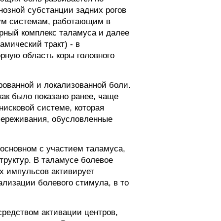
нозной субстанции задних рогов
ум системам, работающим в
ярный комплекс таламуса и далее
мический тракт) - в
рную область коры головного
рованной и локализованной боли.
ак было показано ранее, чаще
нисковой системе, которая
переживания, обусловленные
 основном с участием таламуса,
труктур. В таламусе болевое
ых импульсов активирует
лизации болевого стимула, в то
средством активации центров,