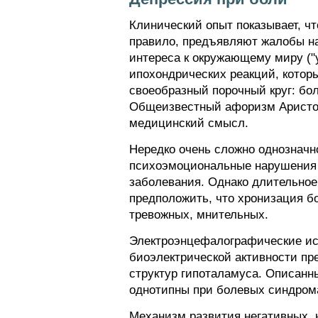
Клинический опыт показывает, чт
правило, предъявляют жалобы н
интереса к окружающему миру ("у
ипохондрических реакций, котор
своеобразный порочный круг: бо
Общеизвестный афоризм Аристоте
медицинский смысл.
Нередко очень сложно однозначн
психоэмоциональные нарушения н
заболевания. Однако длительное
предположить, что хронизация бо
тревожных, мнительных.
Электроэнцефалографические ис
биоэлектрической активности пр
структур гипоталамуса. Описанн
однотипны при болевых синдромах
Механизм развития негативных, 