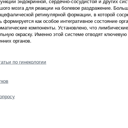
нкции эндокринной, сердечно-сосудистой и других сис
ого мозга для реакции на болевое раздражение. Боль
нцефалической ретикулярной формации, в которой сос
ь формируется как особое интегративное состояние ор
оматические компоненты. Установлено, что лимбически
ьную окраску. Именно этой системе отводят ключевую 
нних органов.
татьи по гинекологии
тков
опросу