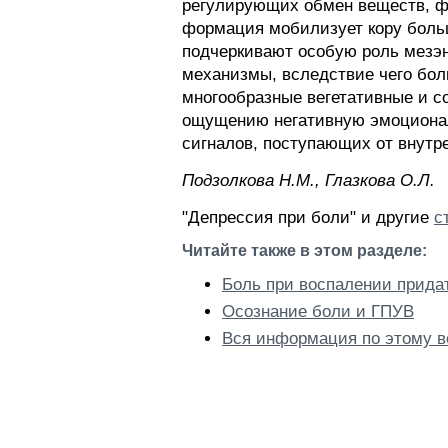
регулирующих обмен веществ, фу
формация мобилизует кору больш
подчеркивают особую роль мезэ
механизмы, вследствие чего бол
многообразные вегетативные и с
ощущению негативную эмоционал
сигналов, поступающих от внутре
Пoдзoлкoвa H.M., Глaзкoвa O.Л.
"Депрессия при боли" и другие
с
Читайте также в этом разделе:
Боль при воспалении прида
Осознание боли и ГПУВ
Вся информация по этому в