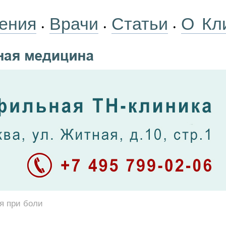
ения
Врачи
Статьи
О Кл
•
•
•
я при боли