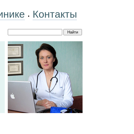
инике
Контакты
•