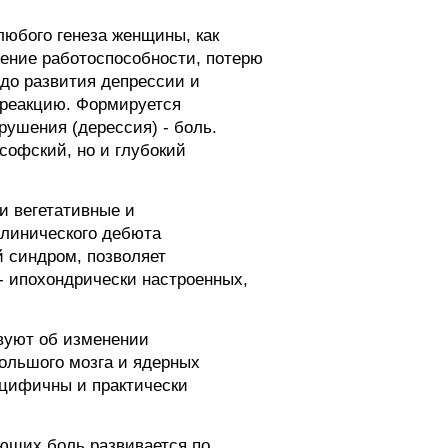
любого генеза женщины, как
ение работоспособности, потерю
 до развития депрессии и
 реакцию. Формируется
рушения (дерессия) - боль.
софский, но и глубокий
и вегетативные и
клинического дебюта
 синдром, позволяет
 - ипохондрически настроенных,
вуют об изменении
ольшого мозга и ядерных
ецифичны и практически
ющих боль развивается по