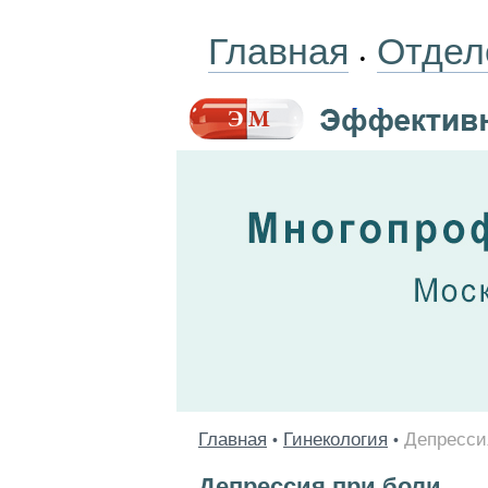
Главная
Отдел
•
Главная
Гинекология
Депресси
•
•
Депрессия при боли