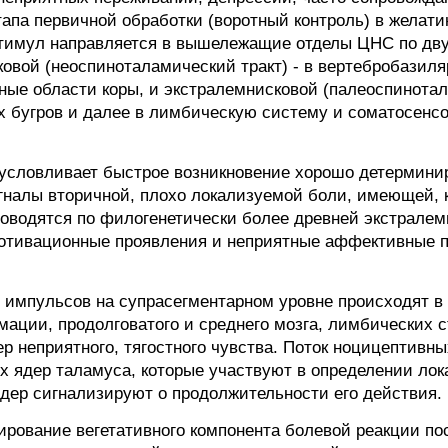
па первичной обработки (воротный контроль) в желати
стимул направляется в вышележащие отделы ЦНС по дв
овой (неоспиноталамический тракт) - в вертебробазил
ные области коры, и экстралемнисковой (палеоспинотала
 бугров и далее в лимбическую систему и соматосенсо
бусловливает быстрое возникновение хорошо детермини
гналы вторичной, плохо локализуемой боли, имеющей, к
оводятся по филогенетически более древней экстралем
мотивационные проявления и неприятные аффективные 
 импульсов на супрасегментарном уровне происходят в
ации, продолговатого и среднего мозга, лимбических с
р неприятного, тягостного чувства. Поток ноцицептивн
 ядер таламуса, которые участвуют в определении лока
дер сигнализируют о продолжительности его действия.
рование вегетативного компонента болевой реакции по