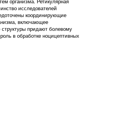
тем организма. Ретикулярная
шинство исследователей
редоточены координирующие
ганизма, включающее
е структуры придают болевому
роль в обработке ноцицептивных