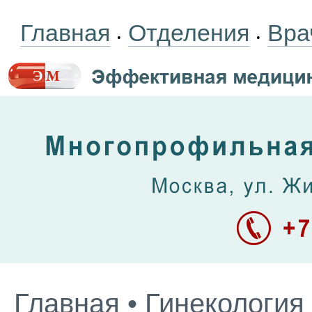
Главная
Отделения
Вра
•
•
Главная
•
Гинекология