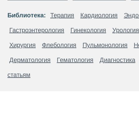
Библиотека:
Терапия
Кардиология
Эндо
Гастроэнтерология
Гинекология
Урология
Хирургия
Флебология
Пульмонология
Н
Дерматология
Гематология
Диагностика
статьям
Материалы, размещенные на данной странице
публичной офертой. Посетители сайта не дол
рекомендаций. ООО «ТН-Клиника» не несёт о
возникшие в результате использования инфо