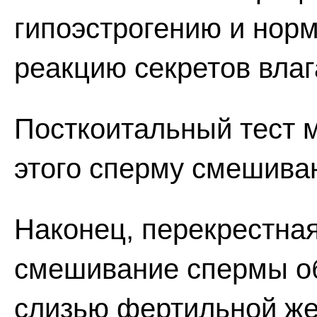
гипоэстрогению и нор
реакцию секретов влаг
Посткоитальный тест мо
этого сперму смешива
Наконец, перекрестна
смешивание спермы о
слизью фертильной ж