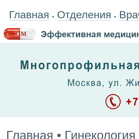
Главная
Отделения
Вра
•
•
Главная
•
Гинекология