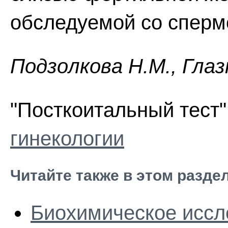
обследуемой со сперм
Пoдзoлкoвa H.M., Глaз
"Посткоитальный тест"
гинекологии
Читайте также в этом разде
Биохимическое исс