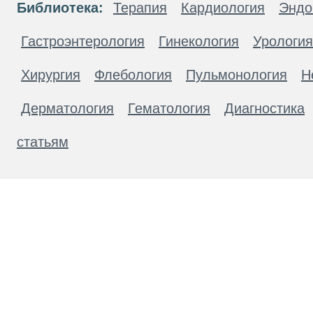
Библиотека:
Терапия
Кардиология
Эндо
Гастроэнтерология
Гинекология
Урология
Хирургия
Флебология
Пульмонология
Н
Дерматология
Гематология
Диагностика
статьям
Материалы, размещенные на данной странице
публичной офертой. Посетители сайта не дол
рекомендаций. ООО «ТН-Клиника» не несёт о
возникшие в результате использования инфо