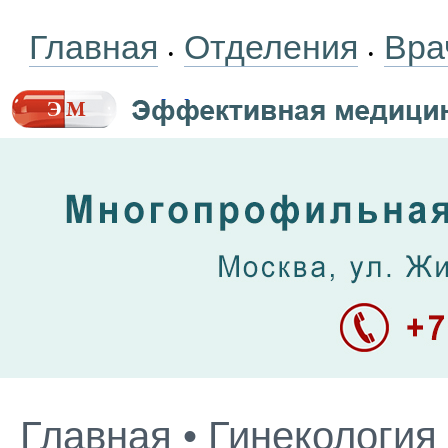
Главная
Отделения
Вра
•
•
Главная
•
Гинекология