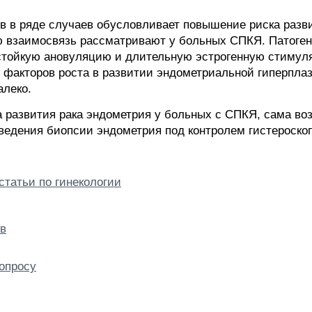
в в ряде случаев обусловливает повышение риска разви
ю взаимосвязь рассматривают у больных СПКЯ. Патоге
стойкую ановуляцию и длительную эстрогенную стимул
 факторов роста в развитии эндометриальной гиперплаз
алеко.
а развития рака эндометрия у больных с СПКЯ, сама во
ведения биопсии эндометрия под контролем гистероско
статьи по гинекологии
в
опросу