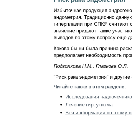
Избыточная продукция андрогено
эндометрия. Традиционно данну
гиперплазии при СПКЯ считают 
значение придают также участию
выводов по этому вопросу еще д
Какова бы ни была причина риск
предполагает необходимость про
Пoдзoлкoвa H.M., Глaзкoвa O.Л.
"Риск рака эндометрия" и другие
Читайте также в этом разделе:
Исследования надпочечнико
Лечение гирсутизма
Вся информация по этому в