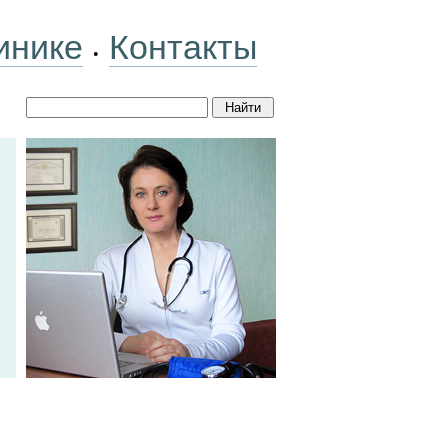
инике
Контакты
•