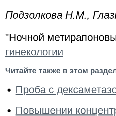
Пoдзoлкoвa H.M., Глaз
"Ночной метирапоновы
гинекологии
Читайте также в этом разде
Проба с дексаметаз
Повышении концентр