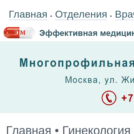
Главная
Отделения
Вра
•
•
Главная
•
Гинекология