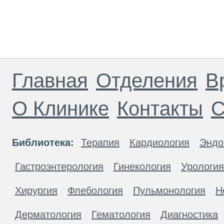
Главная
Отделения
В
О Клинике
Контакты
С
Библиотека:
Терапия
Кардиология
Эндо
Гастроэнтерология
Гинекология
Урология
Хирургия
Флебология
Пульмонология
Н
Дерматология
Гематология
Диагностика