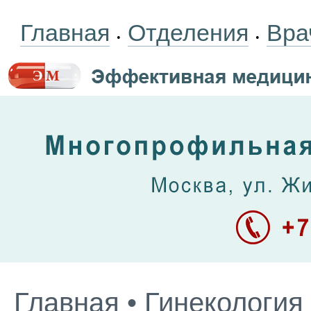
Главная
Отделения
Вра
•
•
Главная
•
Гинекология