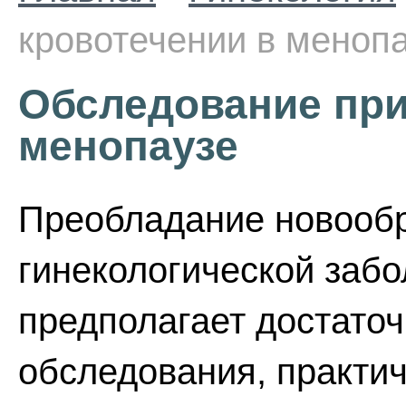
кровотечении в меноп
Обследование при
менопаузе
Преобладание новообр
гинекологической заб
предполагает достато
обследования, практи