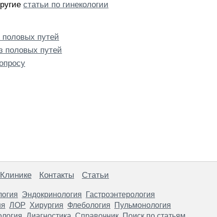
другие
статьи по гинекологии
 половых путей
з половых путей
опросу
 Клинике
Контакты
Статьи
логия
Эндокринология
Гастроэнтерология
ия
ЛОР
Хирургия
Флебология
Пульмонология
ология
Диагностика
Справочник
Поиск по статьям