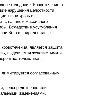
дное голодание. Кровотечение в
твие нарушения целостности
ии ткани кровь из
тся с началом массивного
мбы. Вследствие усугубления
мацией, а в спиралевидных
кровотечения, является защита
изь, выделяемая железистыми и
ероятно, только ткань
я лимитируется согласованным
ки, непосредственно или
ональными изменениями.