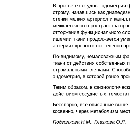
В просвете сосудов эндометрия 
строму, начавшись как диапедез
стенки мелких артериол и капил
межклеточного пространства прон
отторжения функционального сло
ишемии ткани продолжается умен
артериях кровоток постепенно пр
По-видимому, немаловажным фак
ткани от действия собственных 
стромальными клетками. Способн
эндометрия, в которой ранее пр
Таким образом, в физиологическ
действием сосудистых, гемостат
Бесспорно, все описанные выше 
косвенно, через метаболизм мес
Пoдзoлкoвa H.M., Глaзкoвa O.Л.