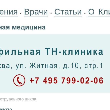
ения
Врачи
Статьи
О Кл
•
•
•
струального цикла
икла