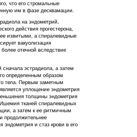
ого, что его стромальные
енную им в фазе десквамации.
радиола на эндометрий,
ского действия прогестерона,
лее извитыми, а спиралевидные
ссирует вакуолизация
е более отечной вследствие
й сначала эстрадиола, а затем
ого определенным образом
ого тела. Первым заметным
 является уплощение эндометрия
меньшения толщины эндометрия
. Ишемия тканей спиралевидных
ации, а затем к ее ритмичным
и продолжительнее
эндометрия и стаз крови в его