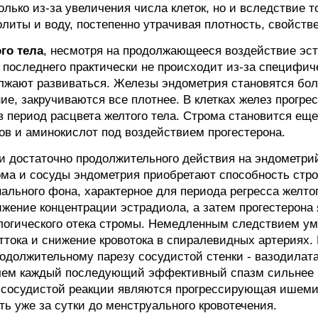
только из-за увеличения числа клеток, но и вследствие т
литы и воду, постепенно утрачивая плотность, свойств
го тела
, несмотря на продолжающееся воздействие эст
последнего практически не происходит из-за специфиче
лжают развиваться. Железы эндометрия становятся бо
ие, закручиваются все плотнее. В клетках желез прогре
в период расцвета желтого тела. Строма становится ещ
ов и аминокислот под воздействием прогестерона.
 и достаточно продолжительного действия на эндометри
ома и сосуды эндометрия приобретают способность стр
нального фона, характерное для периода регресса желт
ижение концентрации эстрадиола, а затем прогестерона
логического отека стромы. Немедленным следствием у
ттока и снижение кровотока в спиралевидных артериях
родолжительному парезу сосудистой стенки - вазодилат
чем каждый последующий эффективный спазм сильнее 
сосудистой реакции являются прогрессирующая ишемия 
ь уже за сутки до менструального кровотечения.