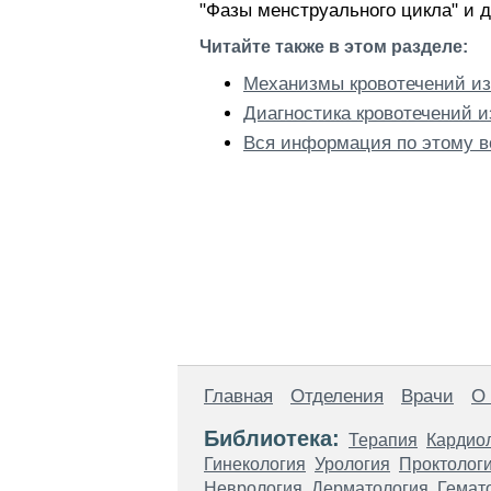
"Фазы менструального цикла" и 
Читайте также в этом разделе:
Механизмы кровотечений из
Диагностика кровотечений и
Вся информация по этому в
Главная
Отделения
Врачи
О
Библиотека:
Терапия
Кардио
Гинекология
Урология
Проктолог
Неврология
Дерматология
Гемат