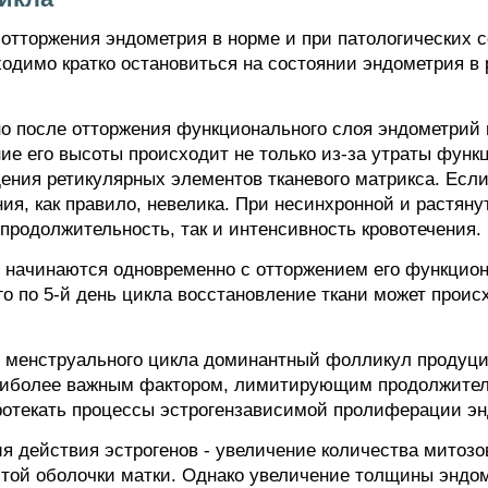
отторжения эндометрия в норме и при патологических с
бходимо кратко остановиться на состоянии эндометрия 
но после отторжения функционального слоя эндометрий 
е его высоты происходит не только из-за утраты функц
щения ретикулярных элементов тканевого матрикса. Есл
ия, как правило, невелика. При несинхронной и растян
 продолжительность, так и интенсивность кровотечения.
начинаются одновременно с отторжением его функцион
-го по 5-й день цикла восстановление ткани может прои
дня менструального цикла доминантный фолликул продуц
наиболее важным фактором, лимитирующим продолжитель
ротекать процессы эстрогензависимой пролиферации эн
 действия эстрогенов - увеличение количества митозов
той оболочки матки. Однако увеличение толщины эндо