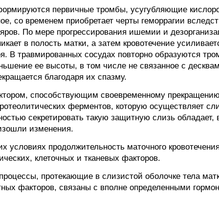
формируются первичные тромбы, усугубляющие кислоро
ное, со временем приобретает черты геморрагии вследс
ляров. По мере прогрессирования ишемии и дезорганизац
икает в полость матки, а затем кровотечение усиливае
я. В травмированных сосудах повторно образуются тро
ьшение ее высоты, в том числе не связанное с десква
екращается благодаря их спазму.
тором, способствующим своевременному прекращению 
протеолитических ферментов, которую осуществляет сл
остью секретировать такую защитную слизь обладает, в
оизошли изменения.
их условиях продолжительность маточного кровотечени
ических, клеточных и тканевых факторов.
процессы, протекающие в слизистой оболочке тела мат
тных факторов, связаны с вполне определенными горм