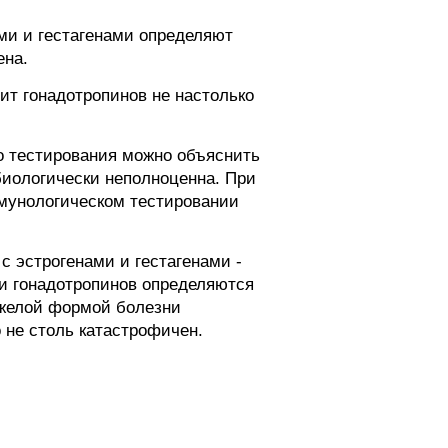
ми и гестагенами определяют
ена.
ит гонадотропинов не настолько
го тестирования можно объяснить
биологически неполноценна. При
ммунологическом тестировании
с эстрогенами и гестагенами -
ии гонадотропинов определяются
яжелой формой болезни
 не столь катастрофичен.