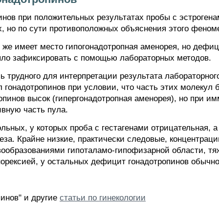
нов при положительных результатах пробы с эстрогена
х, но по сути противоположных объяснения этого феном
 же имеет место гипогонадотропная аменорея, но дефиц
ыло зафиксировать с помощью лабораторных методов.
ль трудного для интерпретации результата лабораторно
л гонадотропинов при условии, что часть этих молекул 
опинов высок (гипергонадотропная аменорея), но при и
вную часть пула.
льных, у которых проба с гестагенами отрицательная, а 
еза. Крайне низкие, практически следовые, концентрац
вообразованиями гипоталамо-гипофизарной области, т
рексией, у остальных дефицит гонадотропинов обычно
инов" и другие
статьи по гинекологии