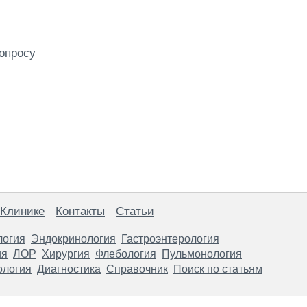
опросу
 Клинике
Контакты
Статьи
логия
Эндокринология
Гастроэнтерология
ия
ЛОР
Хирургия
Флебология
Пульмонология
ология
Диагностика
Справочник
Поиск по статьям