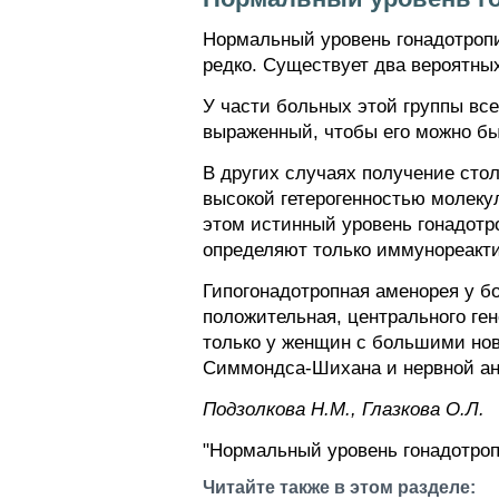
Нормальный уровень гонадотропи
редко. Существует два вероятны
У части больных этой группы все
выраженный, чтобы его можно б
В других случаях получение сто
высокой гетерогенностью молеку
этом истинный уровень гонадотр
определяют только иммунореакти
Гипогонадотропная аменорея у бо
положительная, центрального ген
только у женщин с большими но
Симмондса-Шихана и нервной ано
Пoдзoлкoвa H.M., Глaзкoвa O.Л.
"Нормальный уровень гонадотроп
Читайте также в этом разделе: