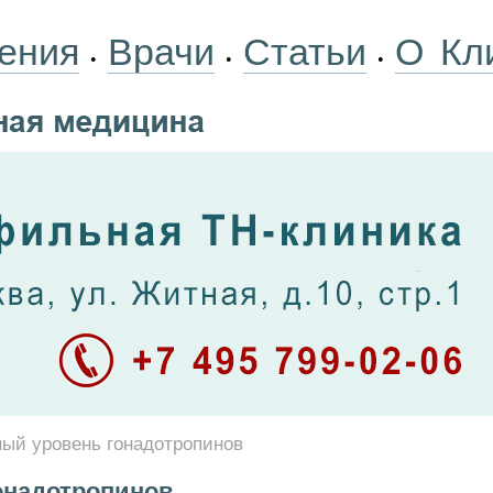
ения
Врачи
Статьи
О Кл
•
•
•
ый уровень гонадотропинов
онадотропинов