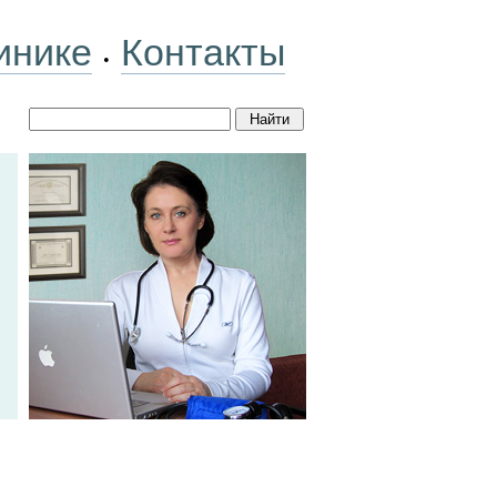
инике
Контакты
•