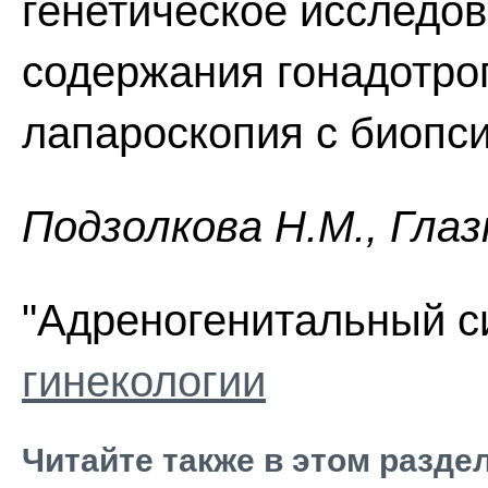
генетическое исследо
содержания гонадотроп
лапароскопия с биопси
Пoдзoлкoвa H.M., Глaз
"Адреногенитальный с
гинекологии
Читайте также в этом разде