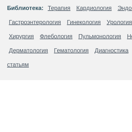
Библиотека:
Терапия
Кардиология
Эндо
Гастроэнтерология
Гинекология
Урология
Хирургия
Флебология
Пульмонология
Н
Дерматология
Гематология
Диагностика
статьям
Материалы, размещенные на данной странице
публичной офертой. Посетители сайта не дол
рекомендаций. ООО «ТН-Клиника» не несёт о
возникшие в результате использования инфо