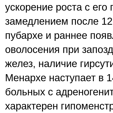
ускорение роста с ег
замедлением после 12
пубархе и раннее поя
оволосения при запоз
желез, наличие гирсут
Менархе наступает в 1
больных с адреногени
характерен гипоменст