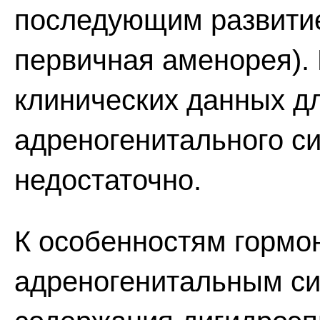
последующим развитие
первичная аменорея). 
клинических данных д
адреногенитального с
недостаточно.
К особенностям гормо
адреногенитальным с