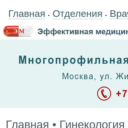
Главная
Отделения
Вра
•
•
Главная
•
Гинекология