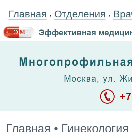
Главная
Отделения
Вра
•
•
Главная
•
Гинекология