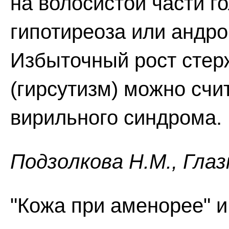
на волосистой части г
гипотиреоза или андро
Избыточный рост стер
(гирсутизм) можно счи
вирильного синдрома.
Пoдзoлкoвa H.M., Глaз
"Кожа при аменорее" 