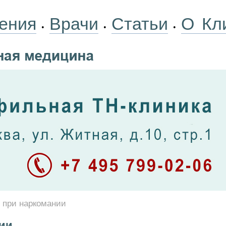
ения
Врачи
Статьи
О Кл
•
•
•
 при наркомании
ии