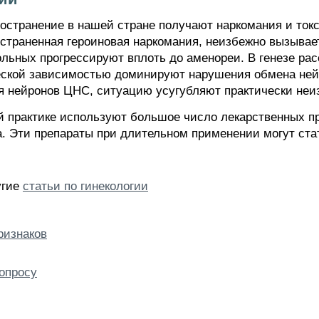
остранение в нашей стране получают наркомания и ток
остраненная героиновая наркомания, неизбежно вызыва
ольных прогрессируют вплоть до аменореи. В генезе ра
ческой зависимостью доминируют нарушения обмена ней
я нейронов ЦНС, ситуацию усугубляют практически не
й практике используют большое число лекарственных пр
. Эти препараты при длительном применении могут ста
угие
статьи по гинекологии
ризнаков
опросу