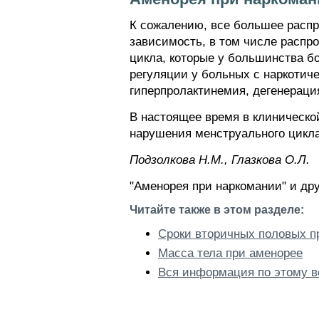
К сожалению, все большее распр
зависимость, в том числе распр
цикла, которые у большинства б
регуляции у больных с наркоти
гиперпролактинемия, дегенераци
В настоящее время в клиническо
нарушения менструального цикла
Пoдзoлкoвa H.M., Глaзкoвa O.Л.
"Аменорея при наркомании" и др
Читайте также в этом разделе:
Сроки вторичных половых п
Масса тела при аменорее
Вся информация по этому в