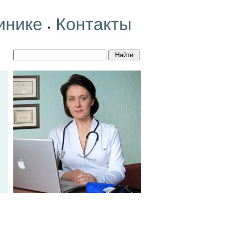
инике
Контакты
•