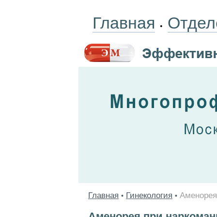
Главная
Отдел
•
Главная
Гинекология
Аменорея
•
•
Аменорея при наркоман