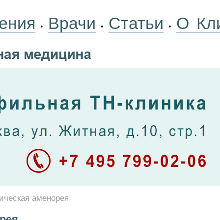
ения
Врачи
Статьи
О Кл
•
•
•
ическая аменорея
рея