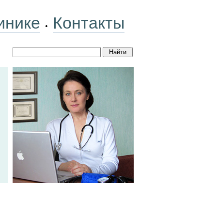
инике
Контакты
•