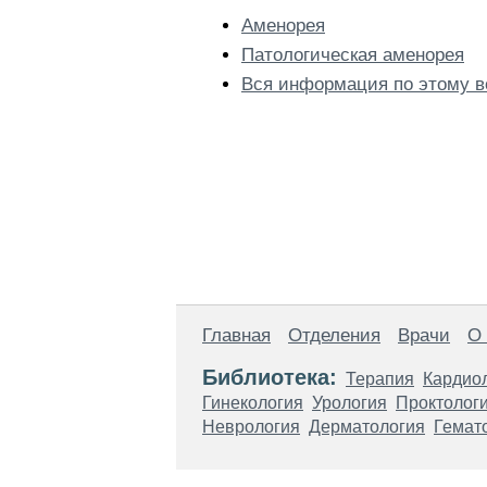
Аменорея
Патологическая аменорея
Вся информация по этому в
Главная
Отделения
Врачи
О
Библиотека:
Терапия
Кардио
Гинекология
Урология
Проктолог
Неврология
Дерматология
Гемат