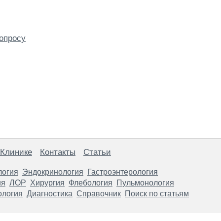
опросу
 Клинике
Контакты
Статьи
логия
Эндокринология
Гастроэнтерология
ия
ЛОР
Хирургия
Флебология
Пульмонология
ология
Диагностика
Справочник
Поиск по статьям