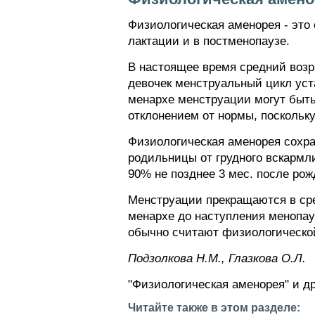
Физиологическая аменорея - это
лактации и в постменопаузе.
В настоящее время средний возра
девочек менструальный цикл уста
менархе менструации могут быть
отклонением от нормы, поскольк
Физиологическая аменорея сохра
родильницы от грудного вскармл
90% не позднее 3 мес. после рож
Менструации прекращаются в сре
менархе до наступления менопау
обычно считают физиологическо
Пoдзoлкoвa H.M., Глaзкoвa O.Л.
"Физиологическая аменорея" и д
Читайте также в этом разделе: