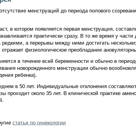
 отсутствие менструаций до периода полового созревани
ст, в котором появляется первая менструация, составля
навливается практически сразу. В то же время у части 
 редкими, а перерывы между ними достигать нескольких
у отражает физиологическое преобладание ановуляторны
няется в течение всей беременности и обычно в период
ивания новорожденного менструации обычно возобновляю
дения ребенка).
днем в 50 лет. Индивидуальные отклонения составляют 
зы проходит около 35 лет. В клинической практике аме
й.
ругие
статьи по гинекологии