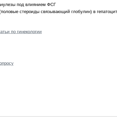
анулезы под влиянием ФСГ
половые стероиды связывающий глобулин) в гепатоци
татьи по гинекологии
опросу