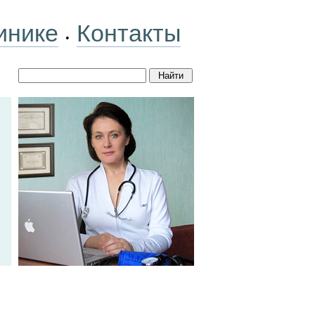
инике
Контакты
•