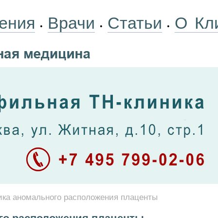
ения
Врачи
Статьи
О Кл
•
•
•
ика аномального расположения плаценты