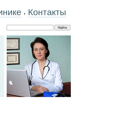
инике
Контакты
•