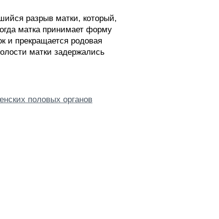
ийся разрыв матки, который,
когда матка принимает форму
ок и прекращается родовая
 полости матки задержались
енских половых органов