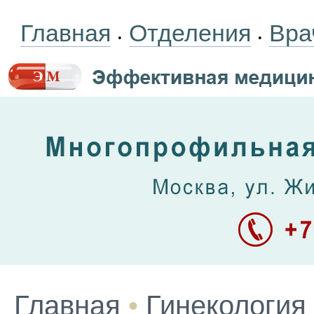
Главная
Отделения
Вра
•
•
Главная
•
Гинекология