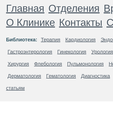
Главная
Отделения
В
О Клинике
Контакты
С
Библиотека:
Терапия
Кардиология
Эндо
Гастроэнтерология
Гинекология
Урология
Хирургия
Флебология
Пульмонология
Н
Дерматология
Гематология
Диагностика
статьям