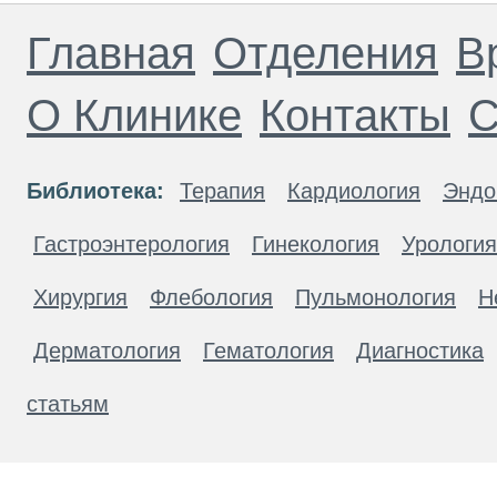
Главная
Отделения
В
О Клинике
Контакты
С
Библиотека:
Терапия
Кардиология
Эндо
Гастроэнтерология
Гинекология
Урология
Хирургия
Флебология
Пульмонология
Н
Дерматология
Гематология
Диагностика
статьям