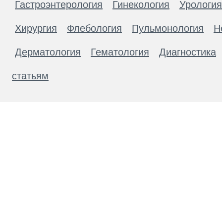
Гастроэнтерология
Гинекология
Урология
Хирургия
Флебология
Пульмонология
Н
Дерматология
Гематология
Диагностика
статьям
Материалы, размещенные на данной странице
публичной офертой. Посетители сайта не дол
рекомендаций. ООО «ТН-Клиника» не несёт о
возникшие в результате использования инфо
ЕСТЬ ПРОТИВОПОКАЗАН