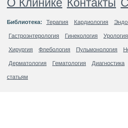
О Клинике
Контакты
С
Библиотека:
Терапия
Кардиология
Эндо
Гастроэнтерология
Гинекология
Урология
Хирургия
Флебология
Пульмонология
Н
Дерматология
Гематология
Диагностика
статьям
Материалы, размещенные на данной странице
публичной офертой. Посетители сайта не дол
рекомендаций. ООО «ТН-Клиника» не несёт о