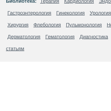
Библиотека:
Терапия
Кардиология
Эндо
Гастроэнтерология
Гинекология
Урология
Хирургия
Флебология
Пульмонология
Н
Дерматология
Гематология
Диагностика
статьям
Материалы, размещенные на данной странице
публичной офертой. Посетители сайта не дол
рекомендаций. ООО «ТН-Клиника» не несёт о
возникшие в результате использования инфо
ЕСТЬ ПРОТИВОПОКАЗАН