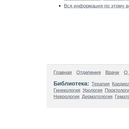
Вся информация по этому в
Главная
Отделения
Врачи
О
Библиотека:
Терапия
Кардио
Гинекология
Урология
Проктолог
Неврология
Дерматология
Гемат
Материалы, размещенные на данной стр
использовать их в качестве медицински