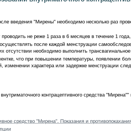
осле введения "Мирены" необходимо несколько раз прове
роводить не реже 1 раза в 6 месяцев в течение 1 года,
 осуществлять после каждой менструации самообследов
их отсутствии необходимо выполнить трансвагинальное 
ентке, что при повышении температуры, появлении боле
й, изменении характера или задержке менструации след
внутриматочного контрацептивного средства "Мирена"" и
вное средство "Мирена". Показания и противопокахани
епции