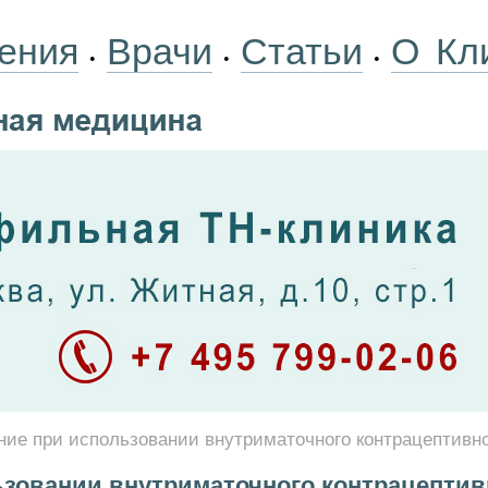
ения
Врачи
Статьи
О Кл
•
•
•
ие при использовании внутриматочного контрацептивно
зовании внутриматочного контрацептив