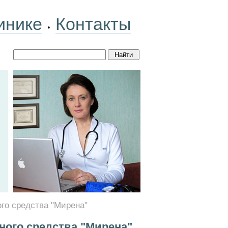
инике
Контакты
•
го средства "Мирена"
ного средства "Мирена"