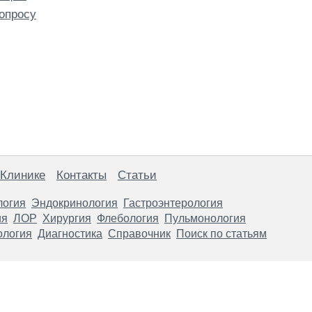
опросу
 Клинике
Контакты
Статьи
логия
Эндокринология
Гастроэнтерология
ия
ЛОР
Хирургия
Флебология
Пульмонология
ология
Диагностика
Справочник
Поиск по статьям
анице, носят информационный характер и не являются публичной
х рекомендаций. ООО «ТН-Клиника» не несёт ответственности за в